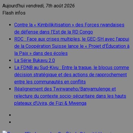
Aller
Aujourd’hui
vendredi, 7th août 2026
au
Flash infos
contenu
Contre la « Kimbilikitisation » des Forces rwandaises
de défense dans l’Est de la RD Congo
RDC : Face aux crises multiples, le GEC-SH avec l’appui
de la Coopération Suisse lance le « Projet d’Éducation à
la Paix » dans des écoles
La Série Bukavu 2.0
La FDNB au Sud-Kivu : Entre la traque, le blocus comme
décision stratégique et des actions de rapprochement
entre les communautés en conflits
Réalignement des Twirwaneho/Banyamulenge et
relecture du contexte socio-sécuritaire dans les hauts
plateaux d’Uvira, de Fizi & Mwenga