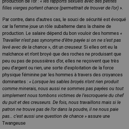
production de l’or :
« les rapports sexuels avec des petites
filles vierges portent chance (permettrait de trouver de l’or)
».
Par contre, dans d’autres cas, le souci de sécurité est évoqué
car la femme joue un rôle subalterne dans la chaine de
production. Le salaire dépend du bon vouloir des hommes
«
Travailler n’est pas synonyme d’être payée si on ne s’est pas
levé avec de la chance
», dit un creuseur. Si elles ont eu la
malchance et n’ont broyé que des roches ne produisant que
peu ou pas de poussières d’or, elles ne reçoivent que très
peu d’argent ou rien, une sorte d’exploitation de la force
physique féminine par les hommes à travers des croyances
dominantes :
« Lorsque les sables broyés n’ont rien produit
comme minerais, nous aussi ne sommes pas payées ou tout
simplement nous tombons victimes de l’escroquerie du chef
du puit et des creuseurs. De fois, nous travaillons mais si le
patron ne trouve pas de l’or dans la poudre, il ne nous paie
pas… c’est aussi une question de chance »
assure une
Twangeuse