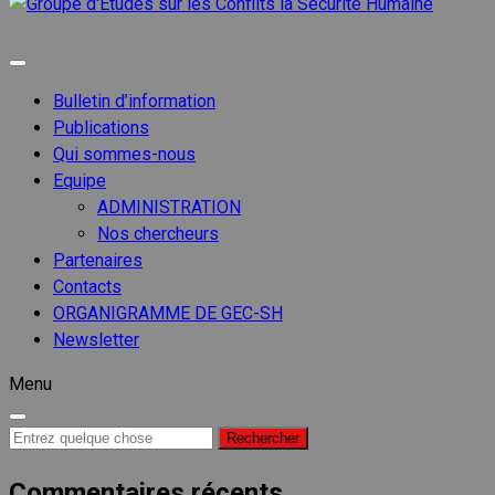
Groupe
d'Etude
Groupe d'etudes sur les conflits
sur les
Conflits
Bulletin d’information
la
Publications
Sécurit
Qui sommes-nous
Humain
Equipe
ADMINISTRATION
Nos chercheurs
Partenaires
Contacts
ORGANIGRAMME DE GEC-SH
Newsletter
Menu
Recherche
pour :
Commentaires récents