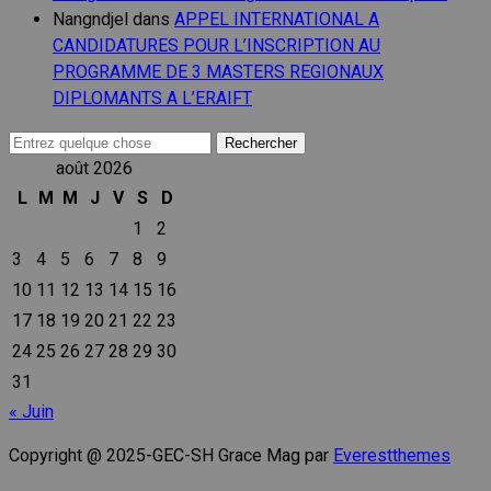
Nangndjel
dans
APPEL INTERNATIONAL A
CANDIDATURES POUR L’INSCRIPTION AU
PROGRAMME DE 3 MASTERS REGIONAUX
DIPLOMANTS A L’ERAIFT
Recherche
pour :
août 2026
L
M
M
J
V
S
D
1
2
3
4
5
6
7
8
9
10
11
12
13
14
15
16
17
18
19
20
21
22
23
24
25
26
27
28
29
30
31
« Juin
Copyright @ 2025-GEC-SH Grace Mag par
Everestthemes