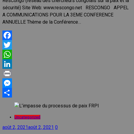
ResCongo (réseau des chercheurs congolais sur la paix et la
sécurité) Site Web: www.rescongo.net RESCONGO APPEL
A COMMUNICATIONS POUR LA 3EME CONFERENCE
ANNUELLE Thème de la Conférence…
Facebook
Twitter
WhatsApp
LinkedIn
Print
Messenger
Partager
Uncategorized
août 2, 2021
août 2, 2021
0