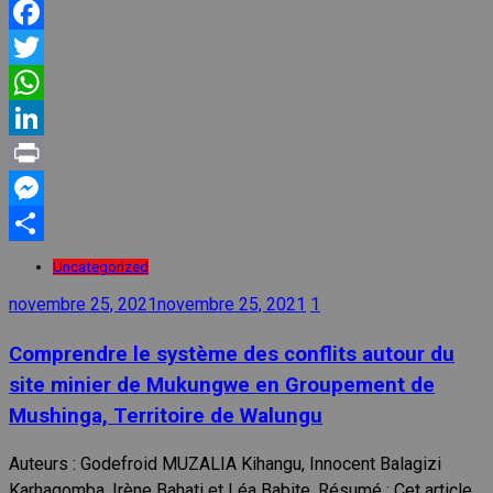
Facebook
Twitter
WhatsApp
LinkedIn
Print
Messenger
Partager
Uncategorized
novembre 25, 2021
novembre 25, 2021
1
Comprendre le système des conflits autour du
site minier de Mukungwe en Groupement de
Mushinga, Territoire de Walungu
Auteurs : Godefroid MUZALIA Kihangu, Innocent Balagizi
Karhagomba, Irène Bahati et Léa Babite. Résumé : Cet article