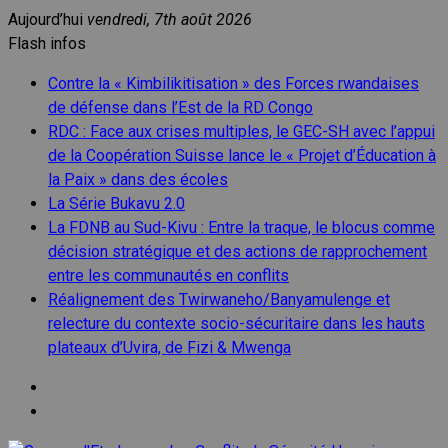
Aller
Aujourd’hui
vendredi, 7th août 2026
au
Flash infos
contenu
Contre la « Kimbilikitisation » des Forces rwandaises
de défense dans l’Est de la RD Congo
RDC : Face aux crises multiples, le GEC-SH avec l’appui
de la Coopération Suisse lance le « Projet d’Éducation à
la Paix » dans des écoles
La Série Bukavu 2.0
La FDNB au Sud-Kivu : Entre la traque, le blocus comme
décision stratégique et des actions de rapprochement
entre les communautés en conflits
Réalignement des Twirwaneho/Banyamulenge et
relecture du contexte socio-sécuritaire dans les hauts
plateaux d’Uvira, de Fizi & Mwenga