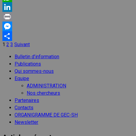
WhatsApp
LinkedIn
Print
Messenger
1
2
3
Suivant
Pagination
Partager
des
Bulletin d’information
Publications
publications
Qui sommes-nous
Equipe
ADMINISTRATION
Nos chercheurs
Partenaires
Contacts
ORGANIGRAMME DE GEC-SH
Newsletter