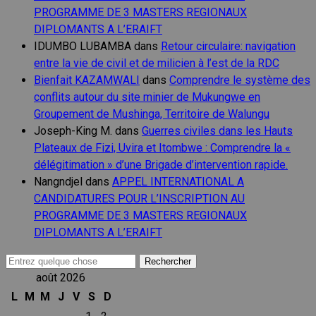
PROGRAMME DE 3 MASTERS REGIONAUX
DIPLOMANTS A L’ERAIFT
IDUMBO LUBAMBA
dans
Retour circulaire: navigation
entre la vie de civil et de milicien à l’est de la RDC
Bienfait KAZAMWALI
dans
Comprendre le système des
conflits autour du site minier de Mukungwe en
Groupement de Mushinga, Territoire de Walungu
Joseph-King M.
dans
Guerres civiles dans les Hauts
Plateaux de Fizi, Uvira et Itombwe : Comprendre la «
délégitimation » d’une Brigade d’intervention rapide.
Nangndjel
dans
APPEL INTERNATIONAL A
CANDIDATURES POUR L’INSCRIPTION AU
PROGRAMME DE 3 MASTERS REGIONAUX
DIPLOMANTS A L’ERAIFT
Recherche
pour :
août 2026
L
M
M
J
V
S
D