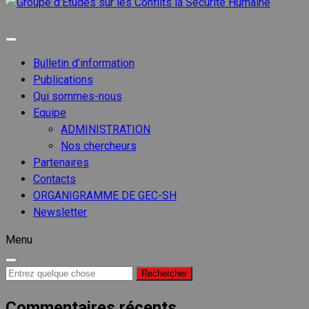
Groupe
d'Etude
Groupe d'etudes sur les conflits
sur les
Conflits
Bulletin d’information
la
Publications
Sécurit
Qui sommes-nous
Humain
Equipe
ADMINISTRATION
Nos chercheurs
Partenaires
Contacts
ORGANIGRAMME DE GEC-SH
Newsletter
Menu
Recherche
pour :
Commentaires récents