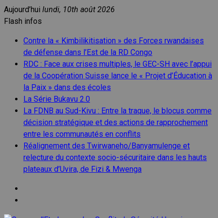
Aller
Aujourd’hui
lundi, 10th août 2026
au
Flash infos
contenu
Contre la « Kimbilikitisation » des Forces rwandaises
de défense dans l’Est de la RD Congo
RDC : Face aux crises multiples, le GEC-SH avec l’appui
de la Coopération Suisse lance le « Projet d’Éducation à
la Paix » dans des écoles
La Série Bukavu 2.0
La FDNB au Sud-Kivu : Entre la traque, le blocus comme
décision stratégique et des actions de rapprochement
entre les communautés en conflits
Réalignement des Twirwaneho/Banyamulenge et
relecture du contexte socio-sécuritaire dans les hauts
plateaux d’Uvira, de Fizi & Mwenga