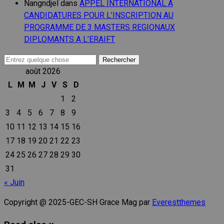
Nangndjel
dans
APPEL INTERNATIONAL A
CANDIDATURES POUR L’INSCRIPTION AU
PROGRAMME DE 3 MASTERS REGIONAUX
DIPLOMANTS A L’ERAIFT
Recherche
pour :
août 2026
L
M
M
J
V
S
D
1
2
3
4
5
6
7
8
9
10
11
12
13
14
15
16
17
18
19
20
21
22
23
24
25
26
27
28
29
30
31
« Juin
Copyright @ 2025-GEC-SH Grace Mag par
Everestthemes