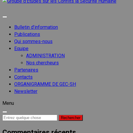
Groupe
d'Etude
Groupe d'etudes sur les conflits
sur les
Conflits
Bulletin d’information
la
Publications
Sécurit
Qui sommes-nous
Humain
Equipe
ADMINISTRATION
Nos chercheurs
Partenaires
Contacts
ORGANIGRAMME DE GEC-SH
Newsletter
Menu
Recherche
pour :
Commentaires récents