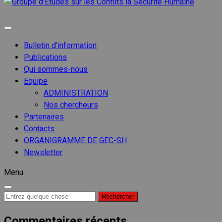
Groupe
d'Etude
Groupe d'etudes sur les conflits
sur les
Conflits
Bulletin d’information
la
Publications
Sécurit
Qui sommes-nous
Humain
Equipe
ADMINISTRATION
Nos chercheurs
Partenaires
Contacts
ORGANIGRAMME DE GEC-SH
Newsletter
Menu
Recherche
pour :
Commentaires récents