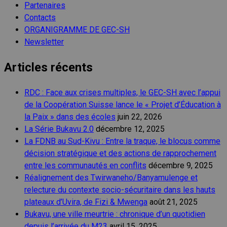
Partenaires
Contacts
ORGANIGRAMME DE GEC-SH
Newsletter
Articles récents
RDC : Face aux crises multiples, le GEC-SH avec l’appui
de la Coopération Suisse lance le « Projet d’Éducation à
la Paix » dans des écoles
juin 22, 2026
La Série Bukavu 2.0
décembre 12, 2025
La FDNB au Sud-Kivu : Entre la traque, le blocus comme
décision stratégique et des actions de rapprochement
entre les communautés en conflits
décembre 9, 2025
Réalignement des Twirwaneho/Banyamulenge et
relecture du contexte socio-sécuritaire dans les hauts
plateaux d’Uvira, de Fizi & Mwenga
août 21, 2025
Bukavu, une ville meurtrie : chronique d’un quotidien
depuis l’arrivée du M23
avril 15, 2025