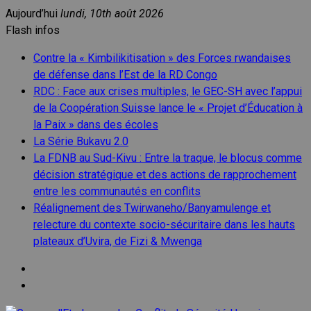
Aller
Aujourd’hui
lundi, 10th août 2026
au
Flash infos
contenu
Contre la « Kimbilikitisation » des Forces rwandaises
de défense dans l’Est de la RD Congo
RDC : Face aux crises multiples, le GEC-SH avec l’appui
de la Coopération Suisse lance le « Projet d’Éducation à
la Paix » dans des écoles
La Série Bukavu 2.0
La FDNB au Sud-Kivu : Entre la traque, le blocus comme
décision stratégique et des actions de rapprochement
entre les communautés en conflits
Réalignement des Twirwaneho/Banyamulenge et
relecture du contexte socio-sécuritaire dans les hauts
plateaux d’Uvira, de Fizi & Mwenga