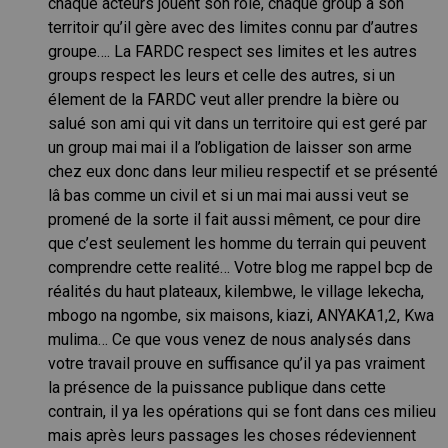
chaque acteurs jouent son rôle, chaque group a son
territoir qu’il gère avec des limites connu par d’autres
groupe…. La FARDC respect ses limites et les autres
groups respect les leurs et celle des autres, si un
élement de la FARDC veut aller prendre la bière ou
salué son ami qui vit dans un territoire qui est geré par
un group mai mai il a l’obligation de laisser son arme
chez eux donc dans leur milieu respectif et se présenté
lâ bas comme un civil et si un mai mai aussi veut se
promené de la sorte il fait aussi mêment, ce pour dire
que c’est seulement les homme du terrain qui peuvent
comprendre cette realité… Votre blog me rappel bcp de
réalités du haut plateaux, kilembwe, le village lekecha,
mbogo na ngombe, six maisons, kiazi, ANYAKA1,2, Kwa
mulima… Ce que vous venez de nous analysés dans
votre travail prouve en suffisance qu’il ya pas vraiment
la présence de la puissance publique dans cette
contrain, il ya les opérations qui se font dans ces milieu
mais après leurs passages les choses rédeviennent