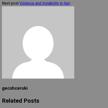
Next post
Violence and Instability in Ituri
gecshceruki
Related Posts