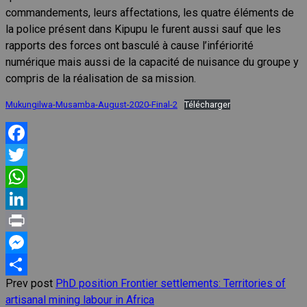
commandements, leurs affectations, les quatre éléments de
la police présent dans Kipupu le furent aussi sauf que les
rapports des forces ont basculé à cause l’infériorité
numérique mais aussi de la capacité de nuisance du groupe y
compris de la réalisation de sa mission.
Mukungilwa-Musamba-August-2020-Final-2
Télécharger
Facebook
Twitter
WhatsApp
LinkedIn
Print
Messenger
Prev post
PhD position Frontier settlements: Territories of
Share
artisanal mining labour in Africa