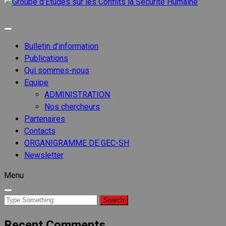
Groupe
d'Etude
Groupe d'etudes sur les conflits
sur les
Conflits
Bulletin d’information
la
Publications
Sécurit
Qui sommes-nous
Humain
Equipe
ADMINISTRATION
Nos chercheurs
Partenaires
Contacts
ORGANIGRAMME DE GEC-SH
Newsletter
Menu
Search
for:
Recent Comments