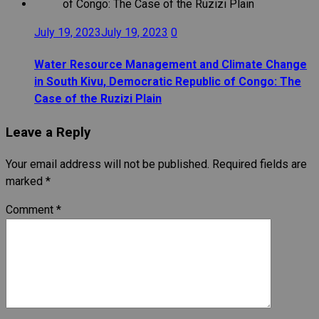
July 19, 2023
July 19, 2023
0
Water Resource Management and Climate Change
in South Kivu, Democratic Republic of Congo: The
Case of the Ruzizi Plain
Leave a Reply
Your email address will not be published.
Required fields are
marked
*
Comment
*