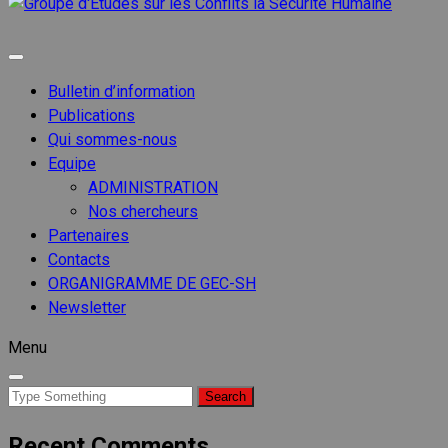
Groupe
d'Etude
Groupe d'etudes sur les conflits
sur les
Conflits
Bulletin d’information
la
Publications
Sécurit
Qui sommes-nous
Humain
Equipe
ADMINISTRATION
Nos chercheurs
Partenaires
Contacts
ORGANIGRAMME DE GEC-SH
Newsletter
Menu
Search
for:
Recent Comments