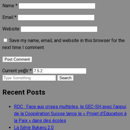
Name
*
Email
*
Website
Save my name, email, and website in this browser for the
next time I comment.
Current ye@r
*
Search
for:
Recent Posts
RDC : Face aux crises multiples, le GEC-SH avec l’appui
de la Coopération Suisse lance le « Projet d’Éducation à
la Paix » dans des écoles
La Série Bukavu 2.0