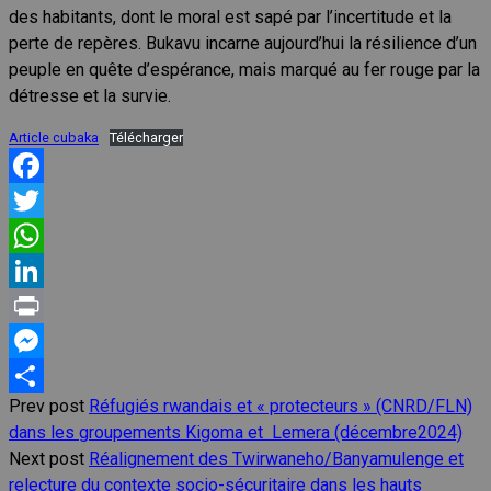
des habitants, dont le moral est sapé par l’incertitude et la
perte de repères. Bukavu incarne aujourd’hui la résilience d’un
peuple en quête d’espérance, mais marqué au fer rouge par la
détresse et la survie.
Article cubaka
Télécharger
Facebook
Twitter
WhatsApp
LinkedIn
Print
Messenger
Prev post
Réfugiés rwandais et « protecteurs » (CNRD/FLN)
Share
dans les groupements Kigoma et Lemera (décembre2024)
Next post
Réalignement des Twirwaneho/Banyamulenge et
relecture du contexte socio-sécuritaire dans les hauts