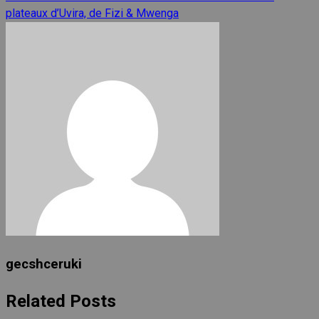
plateaux d’Uvira, de Fizi & Mwenga
gecshceruki
Related Posts