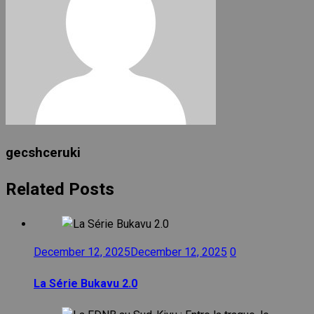
gecshceruki
Related Posts
December 12, 2025
December 12, 2025
0
La Série Bukavu 2.0