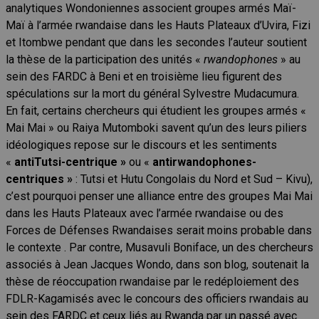
analytiques Wondoniennes associent groupes armés Maï-
Maï à l’armée rwandaise dans les Hauts Plateaux d’Uvira, Fizi
et Itombwe pendant que dans les secondes l’auteur soutient
la thèse de la participation des unités «
rwandophones
» au
sein des FARDC à Beni et en troisième lieu figurent des
spéculations sur la mort du général Sylvestre Mudacumura.
En fait, certains chercheurs qui étudient les groupes armés «
Mai Mai » ou Raiya Mutomboki savent qu’un des leurs piliers
idéologiques repose sur le discours et les sentiments
«
antiTutsi-centrique »
ou «
antirwandophones-
centriques »
: Tutsi et Hutu Congolais du Nord et Sud – Kivu),
c’est pourquoi penser une alliance entre des groupes Mai Mai
dans les Hauts Plateaux avec l’armée rwandaise ou des
Forces de Défenses Rwandaises serait moins probable dans
le contexte . Par contre, Musavuli Boniface, un des chercheurs
associés à Jean Jacques Wondo, dans son blog, soutenait la
thèse de réoccupation rwandaise par le redéploiement des
FDLR-Kagamisés avec le concours des officiers rwandais au
sein des FARDC et ceux liés au Rwanda par un passé avec