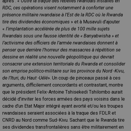
après : «
Outre la traque des rebelles rwandais installés en
RDC, ces opérations visent notamment à conforter une
présence militaire rwandaise à l’Est de la RDC où le Rwanda
tire des dividendes économiques
» et à Musavuli d’ajouter
«
l’implantation accélérée de plus de 100 mille sujets
Rwandais sous une fausse identité de « Banyabwisha » et
l’activisme des officiers de l’armée rwandaises donnent à
penser que derrière l’horreur des massacres à répétition se
dessine en réalité une nouvelle géopolitique qui devrait
consacrer une extension territoriale du Rwanda et consolider
son emprise politico-militaire sur les province du Nord -Kivu,
de l’Ituri, du Haut -Uélé
». Un coup de pinceaux passé à ces
arguments, difficilement concordants et contrastant, montre
que le président Felix-Antoine Tshisekedi Tshilombo aurait
décidé d’inviter les forces armées des pays voisins dans le
cadre d’un Etat Major intégré ayant avorté et/ou les troupes
rwandaises seraient associées à la traque des FDLR et
CNRD au Nord comme Sud-Kivu. Sachant que le Rwanda tire
ses dividendes transfrontalières sans être militairement en