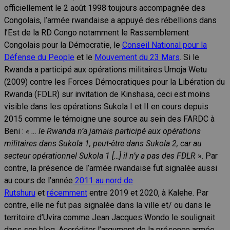
officiellement le 2 août 1998 toujours accompagnée des
Congolais, l’armée rwandaise a appuyé des rébellions dans
l’Est de la RD Congo notamment le Rassemblement
Congolais pour la Démocratie, le
Conseil National pour la
Défense du People
et le
Mouvement du 23 Mars
. Si le
Rwanda a participé aux opérations militaires Umoja Wetu
(2009) contre les Forces Démocratiques pour la Libération du
Rwanda (FDLR) sur invitation de Kinshasa, ceci est moins
visible dans les opérations Sukola I et II en cours depuis
2015 comme le témoigne une source au sein des FARDC à
Beni :
« … le Rwanda n’a jamais participé aux opérations
militaires dans Sukola 1, peut-être dans Sukola 2, car au
secteur opérationnel Sukola 1 […] il n’y a pas des FDLR
». Par
contre, la présence de l’armée rwandaise fut signalée aussi
au cours de l’année
2011 au nord de
Rutshuru
et
récemment
entre 2019 et 2020, à Kalehe. Par
contre, elle ne fut pas signalée dans la ville et/ ou dans le
territoire d’Uvira comme Jean Jacques Wondo le soulignait
dans son blog. Accréditer l’argument de la présence armée