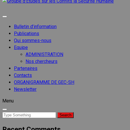
Groupe
d'Etude
Groupe d'etudes sur les conflits
sur les
Conflits
Bulletin d’information
la
Publications
Sécurit
Qui sommes-nous
Humain
Equipe
ADMINISTRATION
Nos chercheurs
Partenaires
Contacts
ORGANIGRAMME DE GEC-SH
Newsletter
Menu
Search
for:
Recent Comments