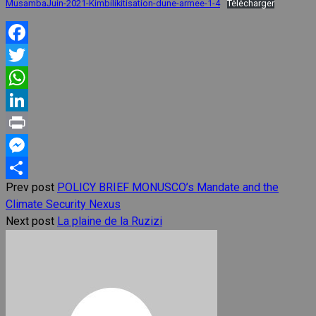
MusambaJuin-2021-Kimbilikitisation-dune-armee-1-4
Télécharger
Facebook
Twitter
WhatsApp
LinkedIn
Print
Messenger
Prev post
POLICY BRIEF MONUSCO’s Mandate and the
Share
Climate Security Nexus
Next post
La plaine de la Ruzizi