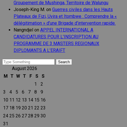
Groupement de Mushinga, Territoire de Walungu
Joseph-King M.
on
Guerres civiles dans les Hauts
Plateaux de Fizi, Uvira et Itombwe : Comprendre la «
délégitimation » d’une Brigade d’intervention rapide.
Nangndjel
on
APPEL INTERNATIONAL A
CANDIDATURES POUR L’INSCRIPTION AU
PROGRAMME DE 3 MASTERS REGIONAUX
DIPLOMANTS A L’ERAIFT
Search
for:
August 2026
M
T
W
T
F
S
S
1
2
3
4
5
6
7
8
9
10
11
12
13
14
15
16
17
18
19
20
21
22
23
24
25
26
27
28
29
30
31