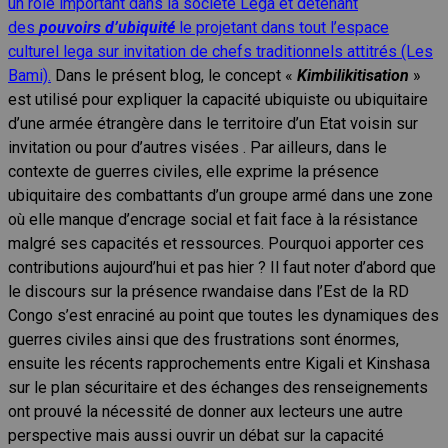
un rôle important dans la société Lega et détenant
des
pouvoirs d’ubiquité
le projetant dans tout l’espace
culturel lega sur invitation de chefs traditionnels attitrés (Les
Bami).
Dans le présent blog, le concept «
Kimbilikitisation
»
est utilisé pour expliquer la capacité ubiquiste ou ubiquitaire
d’une armée étrangère dans le territoire d’un Etat voisin sur
invitation ou pour d’autres visées . Par ailleurs, dans le
contexte de guerres civiles, elle exprime la présence
ubiquitaire des combattants d’un groupe armé dans une zone
où elle manque d’encrage social et fait face à la résistance
malgré ses capacités et ressources. Pourquoi apporter ces
contributions aujourd’hui et pas hier ? Il faut noter d’abord que
le discours sur la présence rwandaise dans l’Est de la RD
Congo s’est enraciné au point que toutes les dynamiques des
guerres civiles ainsi que des frustrations sont énormes,
ensuite les récents rapprochements entre Kigali et Kinshasa
sur le plan sécuritaire et des échanges des renseignements
ont prouvé la nécessité de donner aux lecteurs une autre
perspective mais aussi ouvrir un débat sur la capacité