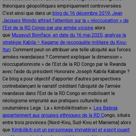
théoriques géopolitiques empiriquement controversées.
C’est ainsi que dans un
blog du 16 décembre 2019, Jean
Jacques Wondo attirait l’attention sur la «
réoccupation
» de
l’Est de la RD Congo par une armée voisine
alors
que
Musavuli Boniface, en date du 16 mai 2020, analyse la
stratégie Kabila – Kagame de reconquête militaire du Kivu-
Ituri
. Comment peut-on attribuer une telle ubiquité aux forces
armées rwandaises ? Comment expliquer la dimension «
réoccupationniste » de l’Est de la RD Congo par le Rwanda
avec l’aide du président Honoraire Joseph Kabila Kabange ?
Ce blog a pour objectif d’apporter d’autres perspectives
contrebalançant le narratif créditant l’ubiquité de l’armée
rwandaise dans l’Est de la RD Congo en mobilisant le
néologisme emprunté aux pratiques culturelles et
coutumières Lega : La «
kimbilikitisation
».
Les Balega
appartiennent aux groupes ethniques de la RD C
ongo, situés
entre trois provinces (Nord-Kivu, Sud-Kivu et Maniema) alors
que
Kimbilikiti est un personnage immatériel et esprit jouant