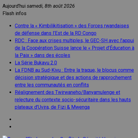
Aller
Aujourd’hui
samedi, 8th août 2026
au
Flash infos
contenu
Contre la « Kimbilikitisation » des Forces rwandaises
de défense dans l’Est de la RD Congo
RDC : Face aux crises multiples, le GEC-SH avec l’appui
de la Coopération Suisse lance le « Projet d’Éducation à
la Paix » dans des écoles
La Série Bukavu 2.0
La FDNB au Sud-Kivu : Entre la traque, le blocus comme
décision stratégique et des actions de rapprochement
entre les communautés en conflits
Réalignement des Twirwaneho/Banyamulenge et
relecture du contexte socio-sécuritaire dans les hauts
plateaux d’Uvira, de Fizi & Mwenga