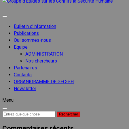
Groupe
d'Etude
Groupe d'etudes sur les conflits
sur les
Conflits
Bulletin d’information
la
Publications
Sécurit
Qui sommes-nous
Humain
Equipe
ADMINISTRATION
Nos chercheurs
Partenaires
Contacts
ORGANIGRAMME DE GEC-SH
Newsletter
Menu
Recherche
pour :
Commentaires récents