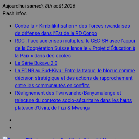
Aller
Aujourd’hui
samedi, 8th août 2026
au
Flash infos
contenu
Contre la « Kimbilikitisation » des Forces rwandaises
de défense dans l’Est de la RD Congo
RDC : Face aux crises multiples, le GEC-SH avec l’appui
de la Coopération Suisse lance le « Projet d’Éducation à
la Paix » dans des écoles
La Série Bukavu 2.0
La FDNB au Sud-Kivu : Entre la traque, le blocus comme
décision stratégique et des actions de rapprochement
entre les communautés en conflits
Réalignement des Twirwaneho/Banyamulenge et
relecture du contexte socio-sécuritaire dans les hauts
plateaux d’Uvira, de Fizi & Mwenga