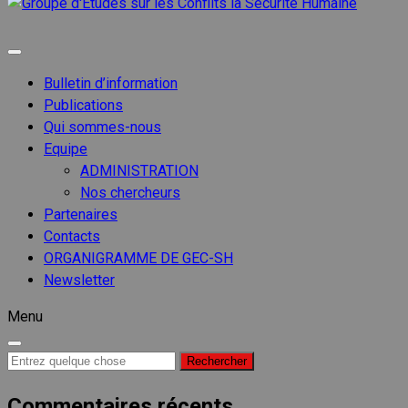
Groupe
d'Etude
Groupe d'etudes sur les conflits
sur les
Conflits
Bulletin d’information
la
Publications
Sécurit
Qui sommes-nous
Humain
Equipe
ADMINISTRATION
Nos chercheurs
Partenaires
Contacts
ORGANIGRAMME DE GEC-SH
Newsletter
Menu
Recherche
pour :
Commentaires récents