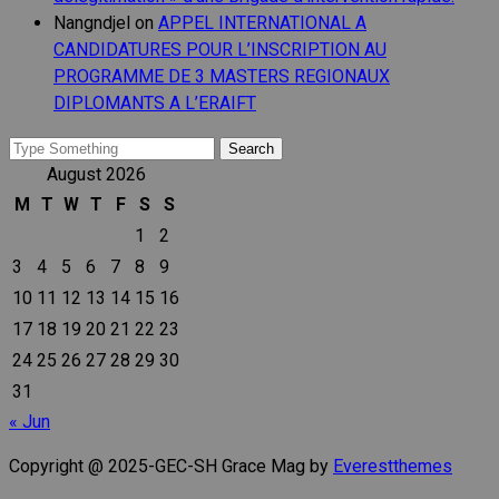
Nangndjel
on
APPEL INTERNATIONAL A
CANDIDATURES POUR L’INSCRIPTION AU
PROGRAMME DE 3 MASTERS REGIONAUX
DIPLOMANTS A L’ERAIFT
Search
for:
August 2026
M
T
W
T
F
S
S
1
2
3
4
5
6
7
8
9
10
11
12
13
14
15
16
17
18
19
20
21
22
23
24
25
26
27
28
29
30
31
« Jun
Copyright @ 2025-GEC-SH Grace Mag by
Everestthemes