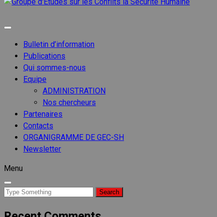
Groupe
d'Etude
Groupe d'etudes sur les conflits
sur les
Conflits
Bulletin d’information
la
Publications
Sécurit
Qui sommes-nous
Humain
Equipe
ADMINISTRATION
Nos chercheurs
Partenaires
Contacts
ORGANIGRAMME DE GEC-SH
Newsletter
Menu
Search
for:
Recent Comments