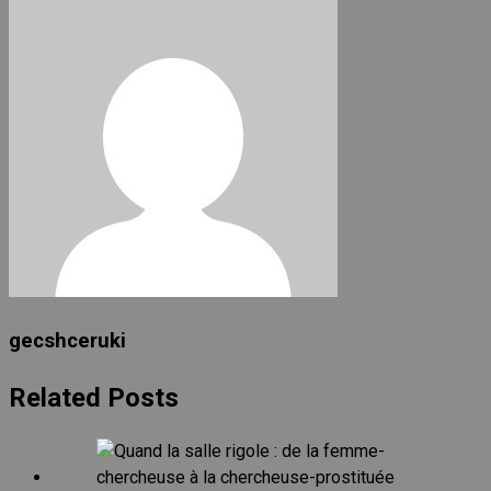
gecshceruki
Related Posts