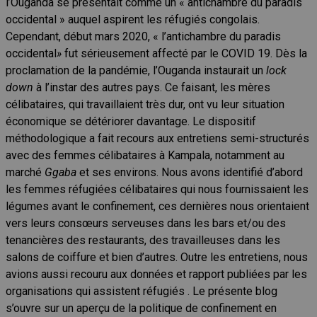
l’Ouganda se présentait comme un « antichambre du paradis
occidental » auquel aspirent les réfugiés congolais.
Cependant, début mars 2020, « l’antichambre du paradis
occidental
»
fut sérieusement affecté par le COVID 19. Dès la
proclamation de la pandémie, l’Ouganda instaurait un
lock
down
à l’instar des autres pays. Ce faisant, les mères
célibataires, qui travaillaient très dur, ont vu leur situation
économique se détériorer davantage. Le dispositif
méthodologique a fait recours aux entretiens semi-structurés
avec des femmes célibataires à Kampala, notamment au
marché
Ggaba
et ses environs. Nous avons identifié d’abord
les femmes réfugiées célibataires qui nous fournissaient les
légumes avant le confinement, ces dernières nous orientaient
vers leurs consœurs serveuses dans les bars et/ou des
tenancières des restaurants, des travailleuses dans les
salons de coiffure et bien d’autres. Outre les entretiens, nous
avions aussi recouru aux données et rapport publiées par les
organisations qui assistent réfugiés . Le présente blog
s’ouvre sur un aperçu de la politique de confinement en