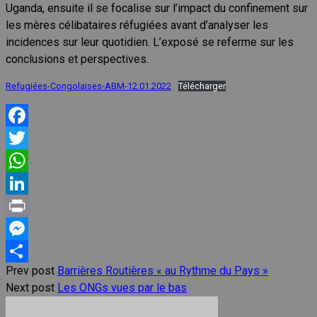
Uganda, ensuite il se focalise sur l’impact du confinement sur
les mères célibataires réfugiées avant d’analyser les
incidences sur leur quotidien. L’exposé se referme sur les
conclusions et perspectives.
Refugiées-Congolaises-ABM-12.01.2022
Télécharger
Facebook
Twitter
WhatsApp
LinkedIn
Print
Messenger
Prev post
Barrières Routières « au Rythme du Pays »
Share
Next post
Les ONGs vues par le bas