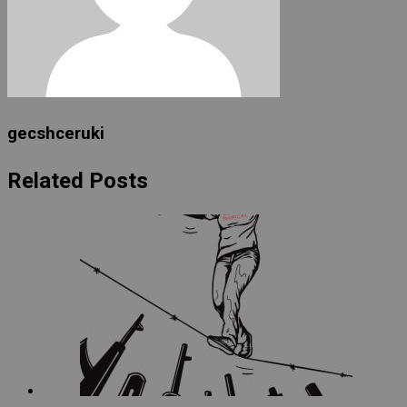
gecshceruki
Related Posts