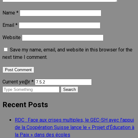
Name
*
Email
*
Website
Save my name, email, and website in this browser for the
next time I comment.
Current ye@r
*
Search
for:
Recent Posts
RDC : Face aux crises multiples, le GEC-SH avec l’appui
de la Coopération Suisse lance le « Projet d’Éducation à
la Paix » dans des écoles