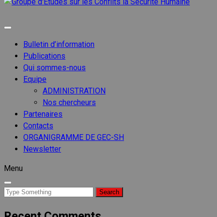
Groupe
d'Etude
Groupe d'etudes sur les conflits
sur les
Conflits
Bulletin d’information
la
Publications
Sécurit
Qui sommes-nous
Humain
Equipe
ADMINISTRATION
Nos chercheurs
Partenaires
Contacts
ORGANIGRAMME DE GEC-SH
Newsletter
Menu
Search
for:
Recent Comments