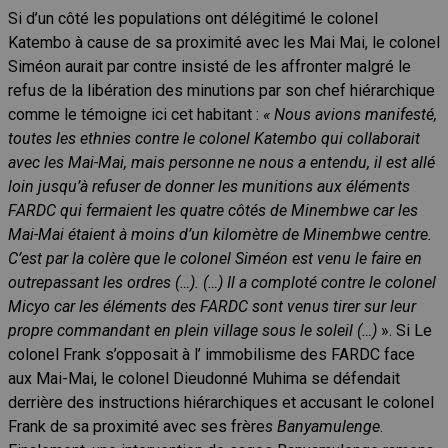
Si d’un côté les populations ont délégitimé le colonel
Katembo à cause de sa proximité avec les Mai Mai, le colonel
Siméon aurait par contre insisté de les affronter malgré le
refus de la libération des minutions par son chef hiérarchique
comme le témoigne ici cet habitant :
« Nous avions manifesté,
toutes les ethnies contre le colonel Katembo qui collaborait
avec les Mai-Mai, mais personne ne nous a entendu, il est allé
loin jusqu’à refuser de donner les munitions aux éléments
FARDC qui fermaient les quatre côtés de Minembwe car les
Mai-Mai étaient à moins d’un kilomètre de Minembwe centre.
C’est par la colère que le colonel Siméon est venu le faire en
outrepassant les ordres (…). (…) Il a comploté contre le colonel
Micyo car les éléments des FARDC sont venus tirer sur leur
propre commandant en plein village sous le soleil (…)
». Si Le
colonel Frank s’opposait à l’ immobilisme des FARDC face
aux Mai-Mai, le colonel Dieudonné Muhima se défendait
derrière des instructions hiérarchiques et accusant le colonel
Frank de sa proximité avec ses frère
s Banyamulenge
.