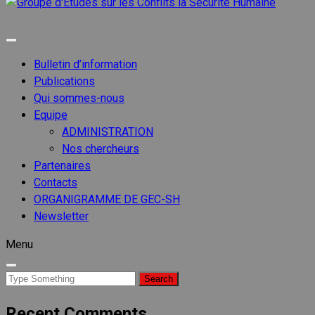
Groupe
d'Etude
Groupe d'etudes sur les conflits
sur les
Conflits
Bulletin d’information
la
Publications
Sécurit
Qui sommes-nous
Humain
Equipe
ADMINISTRATION
Nos chercheurs
Partenaires
Contacts
ORGANIGRAMME DE GEC-SH
Newsletter
Menu
Search
for:
Recent Comments