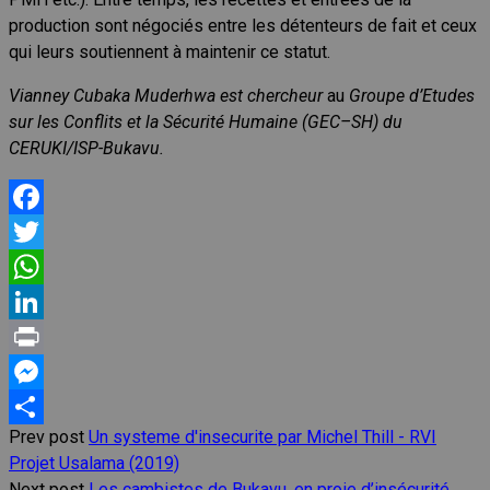
production sont négociés entre les détenteurs de fait et ceux
qui leurs soutiennent à maintenir ce statut.
Vianney Cubaka Muderhwa est chercheur
au
Groupe d’Etudes
sur les Conflits et la Sécurité Humaine (GEC–SH) du
CERUKI/ISP-Bukavu.
Facebook
Twitter
WhatsApp
LinkedIn
Print
Messenger
Prev post
Un systeme d'insecurite par Michel Thill - RVI
Share
Projet Usalama (2019)
Next post
Les cambistes de Bukavu, en proie d’insécurité