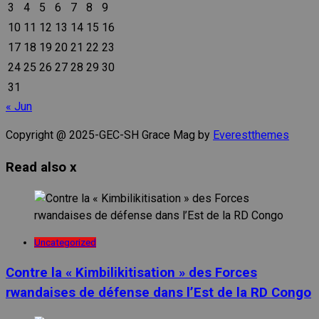
3
4
5
6
7
8
9
10
11
12
13
14
15
16
17
18
19
20
21
22
23
24
25
26
27
28
29
30
31
« Jun
Copyright @ 2025-GEC-SH Grace Mag by
Everestthemes
Read also
x
Uncategorized
Contre la « Kimbilikitisation » des Forces
rwandaises de défense dans l’Est de la RD Congo