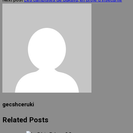
gecshceruki
Related Posts