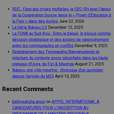
RDC : Face aux crises multiples, le GEC-SH avec l’appui
de la Coopération Suisse lance le « Projet d’Éducation à
la Paix » dans des écoles
June 22, 2026
La Série Bukavu 2.0
December 12, 2025
La FDNB au Sud-Kivu : Entre la traque, le blocus comme
décision stratégique et des actions de rapprochement
entre les communautés en conflits
December 9, 2025
Réalignement des Twirwaneho/Banyamulenge et
relecture du contexte socio-sécuritaire dans les hauts
plateaux d’Uvira, de Fizi & Mwenga
August 21, 2025
Bukavu, une ville meurtrie : chronique d’un quotidien
depuis l’arrivée du M23
April 15, 2025
Recent Comments
balimwatsha amuri
on
APPEL INTERNATIONAL A
CANDIDATURES POUR L’INSCRIPTION AU
PROGRAMME DE 3 MASTERS REGIONAUX