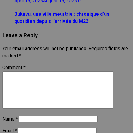
April 15, 2025
August 15, 2025
0
Bukavu, une ville meurtrie : chronique d’un
quotidien depuis l’arrivée du M23
Leave a Reply
Your email address will not be published.
Required fields are
marked
*
Comment
*
Name
*
Email
*