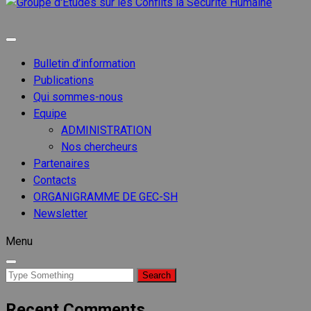
Groupe
d'Etude
Groupe d'etudes sur les conflits
sur les
Conflits
Bulletin d’information
la
Publications
Sécurit
Qui sommes-nous
Humain
Equipe
ADMINISTRATION
Nos chercheurs
Partenaires
Contacts
ORGANIGRAMME DE GEC-SH
Newsletter
Menu
Search
for:
Recent Comments