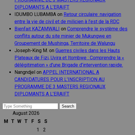
DIPLOMANTS A L’ERAIFT
IDUMBO LUBAMBA
on
Retour circulaire: navigation
entre la vie de civil et de milicien à l’est de la RDC
Bienfait KAZAMWALI
on
Comprendre le système des
conflits autour du site minier de Mukungwe en
Groupement de Mushinga, Territoire de Walungu
Joseph-King M.
on
Guerres civiles dans les Hauts
Plateaux de Fizi, Uvira et Itombwe : Comprendre la «
délégitimation » d’une Brigade d’intervention rapide.
Nangndjel
on
APPEL INTERNATIONAL A
CANDIDATURES POUR L’INSCRIPTION AU
PROGRAMME DE 3 MASTERS REGIONAUX
DIPLOMANTS A L’ERAIFT
Search
for:
August 2026
M
T
W
T
F
S
S
1
2