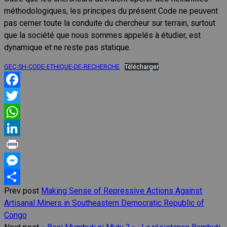
méthodologiques, les principes du présent Code ne peuvent
pas cerner toute la conduite du chercheur sur terrain, surtout
que la société que nous sommes appelés à étudier, est
dynamique et ne reste pas statique.
GEC-SH-CODE-ETHIQUE-DE-RECHERCHE
Télécharger
Facebook
Twitter
WhatsApp
LinkedIn
Print
Messenger
Prev post
Making Sense of Repressive Actions Against
Share
Artisanal Miners in Southeastern Democratic Republic of
Congo