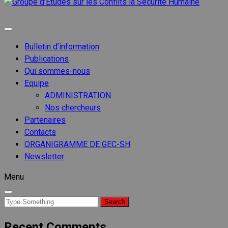
Groupe
d'Etude
Groupe d'etudes sur les conflits
sur les
Conflits
Bulletin d’information
la
Publications
Sécurit
Qui sommes-nous
Humain
Equipe
ADMINISTRATION
Nos chercheurs
Partenaires
Contacts
ORGANIGRAMME DE GEC-SH
Newsletter
Menu
Search
for:
Recent Comments