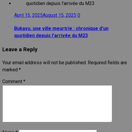
April 15, 2025
August 15, 2025
0
Bukavu, une ville meurtrie : chronique d’un
quotidien depuis l’arrivée du M23
Leave a Reply
Your email address will not be published.
Required fields are
marked
*
Comment
*