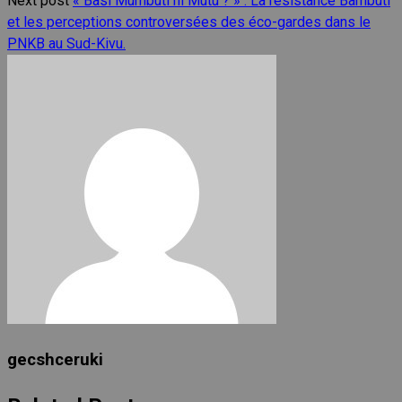
Next post
« Basi Mumbuti ni Mutu ? » : La résistance Bambuti
et les perceptions controversées des éco-gardes dans le
PNKB au Sud-Kivu.
gecshceruki