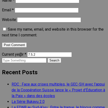
Name
*
Email
*
Website
Save my name, email, and website in this browser for the
next time I comment.
Current ye@r
*
Search
for:
Recent Posts
RDC : Face aux crises multiples, le GEC-SH avec l’appui
de la Coopération Suisse lance le « Projet d’Éducation à
la Paix » dans des écoles
La Série Bukavu 2.0
La FDNB au Sud-Kivu : Entre la traque, le blocus comme